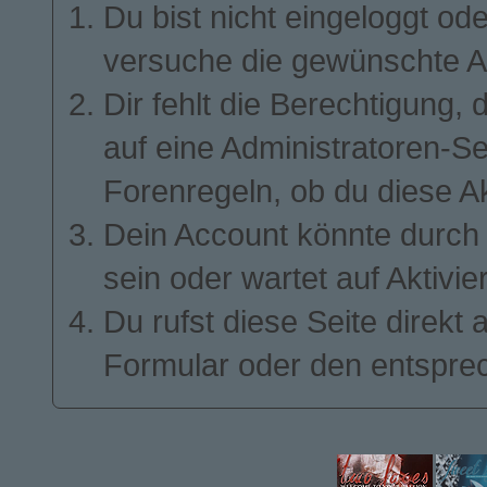
Du bist nicht eingeloggt ode
ALLES UM TECHNOLOGIE. DER RUF DER
FAKULTÄT IST NICHT GRUNDLOS SO GUT –
BERÜHMTE NOBELPREISTRÄGER WIE
GEORGE SMOOT, MARIO MOLINA ODER
versuche die gewünschte A
RICHARD FEYNMAN PROMOVIERTEN HIER.
AUF DER ANDEREN SEITE DES RIVERS,
Dir fehlt die Berechtigung, 
QUASI MIT BLICKKONTAKT ZUM MIT, LIEGT
DIE JOHN D. O’BRYANT SCHOOL OF
MATHEMATICS AND SCIENCE – FÜR VIELE
auf eine Administratoren-S
JUNGE GENIES EIN VORLÄUFER ZUM MIT.
DIE BEIDEN BILDUNGSEINRICHTUNGEN
GEHEN TRADITIONELL HAND IN HAND.
ABSOLVENTEN DER „JDOB“ WERDEN VOM
Forenregeln, ob du diese Ak
MIT BEVORZUGT ANGENOMMEN.
ETWAS WEITER SÜDLICH IN BOSTON LIEGT
Dein Account könnte durch 
DER DRITTE HAUPTSPIELORT – MERCURY
TECH. EIN GIGANTISCHES TECHNOLOGIE-
UNTERNEHMEN, DAS SICH AUF DIVERSE
sein oder wartet auf Aktivie
SOFTWARE-LÖSUNGEN SPEZIALISIERT HAT.
IM VORDERGRUND STEHT DAS PROJEKT
„VENUS“, EINE KÜNSTLICHE INTELLIGENZ,
DIE DEN ÜBLICHEN HAUSHALTSHILFEN WIE
Du rufst diese Seite direkt
ALEXA, SIRI UND CO NICHT NUR
KONKURRENZ MACHEN, SONDERN
GÄNZLICH DEN RANG ABLAUFEN SOLL.
Formular oder den entspre
MERCURY HAT ABER NOCH MEHR ZU
BIETEN: MIT PROJEKT „JUPITER“ STEHT DIE
ENTWICKLUNG HOCHMODERNER VR-
VIDEOSPIELE IN DEN STARTLÖCHERN,
WÄHREND PROJEKT „SATURN“ MODERNE
SOFTWARE-LÖSUNGEN ENTWICKELT, DIE
DIE WELT VEREINFACHEN SOLLEN.
DOCH DAS WÄRE ALL DIESE WISSENSCHAFT
UND TECHNOLOGIE, WENN ES KEINE