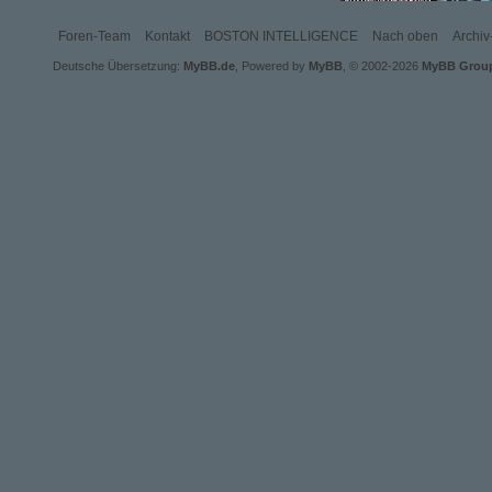
LEIDENSCHAFT GÄBE? SO REAL SICH DIE
VIRTUAL REALITY AUCH ANFÜHLEN SOLL,
KANN SIE DOCH NIE DEN WAHREN
Foren-Team
Kontakt
BOSTON INTELLIGENCE
Nach oben
Archi
KONTAKT ZWISCHEN MENSCHEN ERSETZEN.
SO DREHT SICH IN DIESEM RPG ALLES UM
Deutsche Übersetzung:
MyBB.de
, Powered by
MyBB
, © 2002-2026
MyBB Grou
DEN SPAGAT ZWISCHEN LEIDENSCHAFT
UND TECHNIK, LUST UND INNOVATION,
ARBEIT UND PRIVATLEBEN, BILDUNG UND
ABENTEUER. SEI AUCH DU TEIL DIESER
FANTASTISCHEN STADT. LASS DICH
MITREISSEN VON TECHNIK, DIE B
EGEISTERT, UND VON LEIDENSCHAFT, DIE D
ICH BIS INS MARK ERSCHÜTTERT.
SPIELBAR IST ALLES, WAS IN BOSTON ZU
FINDEN IST. STUDIERE AM MIT, LERNE AN
DER JDOB, ARBEITE BEI MERCURY – ODER
SEI DER POLIZIST, DER DIE DROGENDEALER
AUFSPÜRT. SEI DIE FEUERWEHRFRAU, DIE
BRÄNDE LÖSCHT. SEI DIE ÄRZTIN, DIE
LEBEN RETTET. KOMM NACH BOSTON!