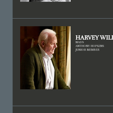
LEIDENSCHAFT GÄBE? SO REAL SICH DIE
VIRTUAL REALITY AUCH ANFÜHLEN SOLL,
KANN SIE DOCH NIE DEN WAHREN
KONTAKT ZWISCHEN MENSCHEN ERSETZEN.
SO DREHT SICH IN DIESEM RPG ALLES UM
DEN SPAGAT ZWISCHEN LEIDENSCHAFT
UND TECHNIK, LUST UND INNOVATION,
ARBEIT UND PRIVATLEBEN, BILDUNG UND
ABENTEUER. SEI AUCH DU TEIL DIESER
FANTASTISCHEN STADT. LASS DICH
MITREISSEN VON TECHNIK, DIE B
EGEISTERT, UND VON LEIDENSCHAFT, DIE D
HARVEY WIL
ICH BIS INS MARK ERSCHÜTTERT.
MADS
SPIELBAR IST ALLES, WAS IN BOSTON ZU
ANTHONY HOPKINS
FINDEN IST. STUDIERE AM MIT, LERNE AN
DER JDOB, ARBEITE BEI MERCURY – ODER
JUNIOR MEMBER
SEI DER POLIZIST, DER DIE DROGENDEALER
AUFSPÜRT. SEI DIE FEUERWEHRFRAU, DIE
BRÄNDE LÖSCHT. SEI DIE ÄRZTIN, DIE
LEBEN RETTET. KOMM NACH BOSTON!