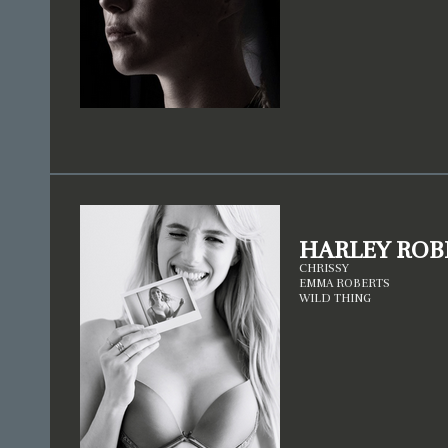
ALLES UM TECHNOLOGIE. DER RUF DER
FAKULTÄT IST NICHT GRUNDLOS SO GUT –
BERÜHMTE NOBELPREISTRÄGER WIE
GEORGE SMOOT, MARIO MOLINA ODER
RICHARD FEYNMAN PROMOVIERTEN HIER.
AUF DER ANDEREN SEITE DES RIVERS,
QUASI MIT BLICKKONTAKT ZUM MIT, LIEGT
DIE JOHN D. O’BRYANT SCHOOL OF
MATHEMATICS AND SCIENCE – FÜR VIELE
JUNGE GENIES EIN VORLÄUFER ZUM MIT.
DIE BEIDEN BILDUNGSEINRICHTUNGEN
GEHEN TRADITIONELL HAND IN HAND.
ABSOLVENTEN DER „JDOB“ WERDEN VOM
MIT BEVORZUGT ANGENOMMEN.
ETWAS WEITER SÜDLICH IN BOSTON LIEGT
DER DRITTE HAUPTSPIELORT – MERCURY
TECH. EIN GIGANTISCHES TECHNOLOGIE-
UNTERNEHMEN, DAS SICH AUF DIVERSE
HARLEY ROB
SOFTWARE-LÖSUNGEN SPEZIALISIERT HAT.
IM VORDERGRUND STEHT DAS PROJEKT
CHRISSY
„VENUS“, EINE KÜNSTLICHE INTELLIGENZ,
EMMA ROBERTS
DIE DEN ÜBLICHEN HAUSHALTSHILFEN WIE
ALEXA, SIRI UND CO NICHT NUR
WILD THING
KONKURRENZ MACHEN, SONDERN
GÄNZLICH DEN RANG ABLAUFEN SOLL.
MERCURY HAT ABER NOCH MEHR ZU
BIETEN: MIT PROJEKT „JUPITER“ STEHT DIE
ENTWICKLUNG HOCHMODERNER VR-
VIDEOSPIELE IN DEN STARTLÖCHERN,
WÄHREND PROJEKT „SATURN“ MODERNE
SOFTWARE-LÖSUNGEN ENTWICKELT, DIE
DIE WELT VEREINFACHEN SOLLEN.
DOCH DAS WÄRE ALL DIESE WISSENSCHAFT
UND TECHNOLOGIE, WENN ES KEINE