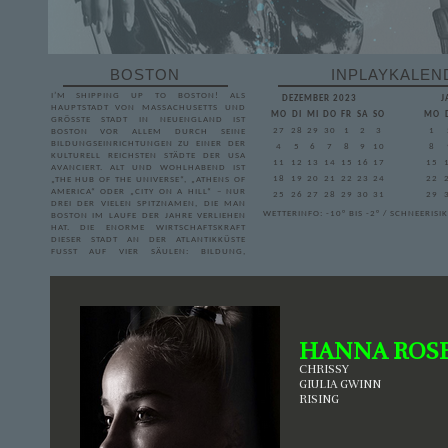
BOSTON
INPLAYKALEN
I’M SHIPPING UP TO BOSTON! ALS
DEZEMBER 2023
J
HAUPTSTADT VON MASSACHUSETTS UND
MO
DI
MI
DO
FR
SA
SO
MO
GRÖSSTE STADT IN NEUENGLAND IST B
27
28
29
30
1
2
3
1
OSTON VOR ALLEM DURCH SEINE B
ILDUNGSEINRICHTUNGEN ZU EINER DER K
4
5
6
7
8
9
10
8
ULTURELL REICHSTEN STÄDTE DER USA A
11
12
13
14
15
16
17
15
VANCIERT. ALT UND WOHLHABEND IST „
18
19
20
21
22
23
24
22
THE HUB OF THE UNIVERSE“, „ATHENS OF A
MERICA“ ODER „CITY ON A HILL“ – NUR D
25
26
27
28
29
30
31
29
REI DER VIELEN SPITZNAMEN, DIE MAN B
WETTERINFO: -10° BIS -2° / SCHNEERISI
OSTON IM LAUFE DER JAHRE VERLIEHEN H
AT. DIE ENORME WIRTSCHAFTSKRAFT D
IESER STADT AN DER ATLANTIKKÜSTE F
USST AUF VIER SÄULEN: BILDUNG, GE
SUNDHEIT, FINANZWIRTSCHAFT UND TE
CHNOLOGIE. GERADE DER LETZTE PUNKT LO
CKT WELTWEIT MENSCHEN IN DIE „B
EANTOWN“.
ALS HAUPTSPIELORT IM MITTELPUNKT
UNSERES RPGS STEHT DAS WELTWEIT
HANNA ROS
BERÜHMTE UND ANERKANNTE MIT, DAS
MASSACHUSETTS INSTITUTE OF
CHRISSY
TECHNOLOGY, DAS – STRENGGENOMMEN –
GIULIA GWINN
NICHT IN BOSTON, SONDERN IN
CAMBRIDGE LIEGT, GENAUER GESAGT AM
RISING
CHARLES RIVER – DIREKT GEGENÜBER VON
BOSTON UND STROMABWÄRTS DER
HARVARD UNIVERSITY. AM MIT DREHT
SICH, WIE ES DER NAME SUGGERIERT,