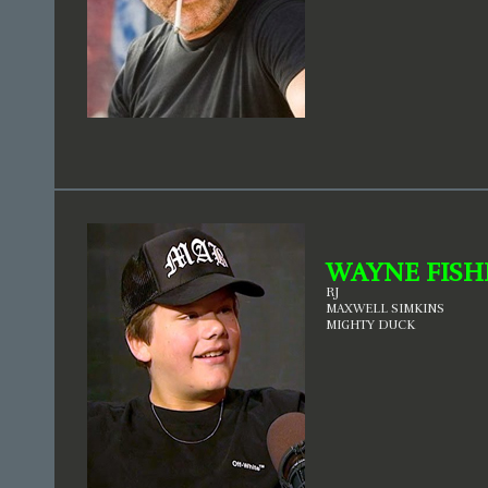
ALLES UM TECHNOLOGIE. DER RUF DER
FAKULTÄT IST NICHT GRUNDLOS SO GUT –
BERÜHMTE NOBELPREISTRÄGER WIE
GEORGE SMOOT, MARIO MOLINA ODER
RICHARD FEYNMAN PROMOVIERTEN HIER.
AUF DER ANDEREN SEITE DES RIVERS,
QUASI MIT BLICKKONTAKT ZUM MIT, LIEGT
DIE JOHN D. O’BRYANT SCHOOL OF
MATHEMATICS AND SCIENCE – FÜR VIELE
JUNGE GENIES EIN VORLÄUFER ZUM MIT.
DIE BEIDEN BILDUNGSEINRICHTUNGEN
GEHEN TRADITIONELL HAND IN HAND.
ABSOLVENTEN DER „JDOB“ WERDEN VOM
MIT BEVORZUGT ANGENOMMEN.
ETWAS WEITER SÜDLICH IN BOSTON LIEGT
DER DRITTE HAUPTSPIELORT – MERCURY
TECH. EIN GIGANTISCHES TECHNOLOGIE-
UNTERNEHMEN, DAS SICH AUF DIVERSE
WAYNE FISH
SOFTWARE-LÖSUNGEN SPEZIALISIERT HAT.
IM VORDERGRUND STEHT DAS PROJEKT
RJ
„VENUS“, EINE KÜNSTLICHE INTELLIGENZ,
MAXWELL SIMKINS
DIE DEN ÜBLICHEN HAUSHALTSHILFEN WIE
ALEXA, SIRI UND CO NICHT NUR
MIGHTY DUCK
KONKURRENZ MACHEN, SONDERN
GÄNZLICH DEN RANG ABLAUFEN SOLL.
MERCURY HAT ABER NOCH MEHR ZU
BIETEN: MIT PROJEKT „JUPITER“ STEHT DIE
ENTWICKLUNG HOCHMODERNER VR-
VIDEOSPIELE IN DEN STARTLÖCHERN,
WÄHREND PROJEKT „SATURN“ MODERNE
SOFTWARE-LÖSUNGEN ENTWICKELT, DIE
DIE WELT VEREINFACHEN SOLLEN.
DOCH DAS WÄRE ALL DIESE WISSENSCHAFT
UND TECHNOLOGIE, WENN ES KEINE