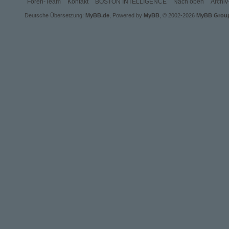
Foren-Team
Kontakt
BOSTON INTELLIGENCE
Nach oben
Archi
Deutsche Übersetzung:
MyBB.de
, Powered by
MyBB
, © 2002-2026
MyBB Grou