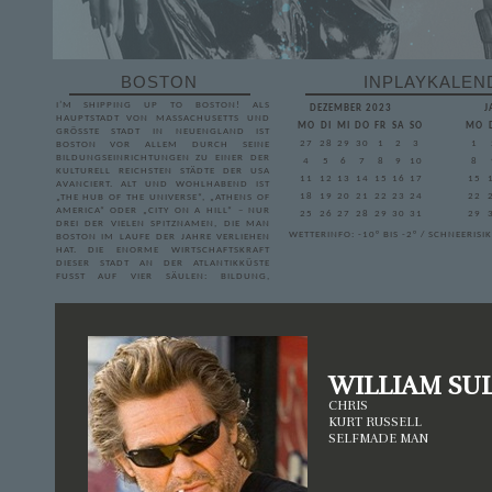
BOSTON
INPLAYKALEN
I’M SHIPPING UP TO BOSTON! ALS
DEZEMBER 2023
J
HAUPTSTADT VON MASSACHUSETTS UND
MO
DI
MI
DO
FR
SA
SO
MO
GRÖSSTE STADT IN NEUENGLAND IST B
27
28
29
30
1
2
3
1
OSTON VOR ALLEM DURCH SEINE B
ILDUNGSEINRICHTUNGEN ZU EINER DER K
4
5
6
7
8
9
10
8
ULTURELL REICHSTEN STÄDTE DER USA A
11
12
13
14
15
16
17
15
VANCIERT. ALT UND WOHLHABEND IST „
18
19
20
21
22
23
24
22
THE HUB OF THE UNIVERSE“, „ATHENS OF A
MERICA“ ODER „CITY ON A HILL“ – NUR D
25
26
27
28
29
30
31
29
REI DER VIELEN SPITZNAMEN, DIE MAN B
WETTERINFO: -10° BIS -2° / SCHNEERISI
OSTON IM LAUFE DER JAHRE VERLIEHEN H
AT. DIE ENORME WIRTSCHAFTSKRAFT D
IESER STADT AN DER ATLANTIKKÜSTE F
USST AUF VIER SÄULEN: BILDUNG, GE
SUNDHEIT, FINANZWIRTSCHAFT UND TE
CHNOLOGIE. GERADE DER LETZTE PUNKT LO
CKT WELTWEIT MENSCHEN IN DIE „B
EANTOWN“.
ALS HAUPTSPIELORT IM MITTELPUNKT
UNSERES RPGS STEHT DAS WELTWEIT
WILLIAM SU
BERÜHMTE UND ANERKANNTE MIT, DAS
MASSACHUSETTS INSTITUTE OF
CHRIS
TECHNOLOGY, DAS – STRENGGENOMMEN –
KURT RUSSELL
NICHT IN BOSTON, SONDERN IN
CAMBRIDGE LIEGT, GENAUER GESAGT AM
SELFMADE MAN
CHARLES RIVER – DIREKT GEGENÜBER VON
BOSTON UND STROMABWÄRTS DER
HARVARD UNIVERSITY. AM MIT DREHT
SICH, WIE ES DER NAME SUGGERIERT,