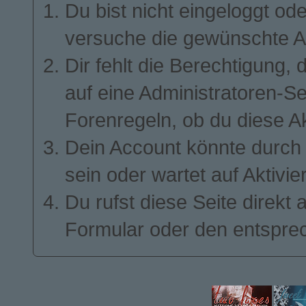
Du bist nicht eingeloggt ode
ALLES UM TECHNOLOGIE. DER RUF DER
FAKULTÄT IST NICHT GRUNDLOS SO GUT –
BERÜHMTE NOBELPREISTRÄGER WIE
GEORGE SMOOT, MARIO MOLINA ODER
versuche die gewünschte A
RICHARD FEYNMAN PROMOVIERTEN HIER.
AUF DER ANDEREN SEITE DES RIVERS,
Dir fehlt die Berechtigung, 
QUASI MIT BLICKKONTAKT ZUM MIT, LIEGT
DIE JOHN D. O’BRYANT SCHOOL OF
MATHEMATICS AND SCIENCE – FÜR VIELE
auf eine Administratoren-S
JUNGE GENIES EIN VORLÄUFER ZUM MIT.
DIE BEIDEN BILDUNGSEINRICHTUNGEN
GEHEN TRADITIONELL HAND IN HAND.
ABSOLVENTEN DER „JDOB“ WERDEN VOM
Forenregeln, ob du diese Ak
MIT BEVORZUGT ANGENOMMEN.
ETWAS WEITER SÜDLICH IN BOSTON LIEGT
Dein Account könnte durch 
DER DRITTE HAUPTSPIELORT – MERCURY
TECH. EIN GIGANTISCHES TECHNOLOGIE-
UNTERNEHMEN, DAS SICH AUF DIVERSE
sein oder wartet auf Aktivie
SOFTWARE-LÖSUNGEN SPEZIALISIERT HAT.
IM VORDERGRUND STEHT DAS PROJEKT
„VENUS“, EINE KÜNSTLICHE INTELLIGENZ,
DIE DEN ÜBLICHEN HAUSHALTSHILFEN WIE
Du rufst diese Seite direkt
ALEXA, SIRI UND CO NICHT NUR
KONKURRENZ MACHEN, SONDERN
GÄNZLICH DEN RANG ABLAUFEN SOLL.
Formular oder den entspre
MERCURY HAT ABER NOCH MEHR ZU
BIETEN: MIT PROJEKT „JUPITER“ STEHT DIE
ENTWICKLUNG HOCHMODERNER VR-
VIDEOSPIELE IN DEN STARTLÖCHERN,
WÄHREND PROJEKT „SATURN“ MODERNE
SOFTWARE-LÖSUNGEN ENTWICKELT, DIE
DIE WELT VEREINFACHEN SOLLEN.
DOCH DAS WÄRE ALL DIESE WISSENSCHAFT
UND TECHNOLOGIE, WENN ES KEINE