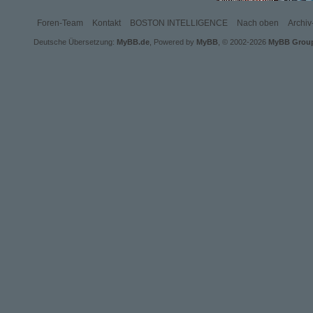
LEIDENSCHAFT GÄBE? SO REAL SICH DIE
VIRTUAL REALITY AUCH ANFÜHLEN SOLL,
KANN SIE DOCH NIE DEN WAHREN
Foren-Team
Kontakt
BOSTON INTELLIGENCE
Nach oben
Archi
KONTAKT ZWISCHEN MENSCHEN ERSETZEN.
SO DREHT SICH IN DIESEM RPG ALLES UM
Deutsche Übersetzung:
MyBB.de
, Powered by
MyBB
, © 2002-2026
MyBB Grou
DEN SPAGAT ZWISCHEN LEIDENSCHAFT
UND TECHNIK, LUST UND INNOVATION,
ARBEIT UND PRIVATLEBEN, BILDUNG UND
ABENTEUER. SEI AUCH DU TEIL DIESER
FANTASTISCHEN STADT. LASS DICH
MITREISSEN VON TECHNIK, DIE B
EGEISTERT, UND VON LEIDENSCHAFT, DIE D
ICH BIS INS MARK ERSCHÜTTERT.
SPIELBAR IST ALLES, WAS IN BOSTON ZU
FINDEN IST. STUDIERE AM MIT, LERNE AN
DER JDOB, ARBEITE BEI MERCURY – ODER
SEI DER POLIZIST, DER DIE DROGENDEALER
AUFSPÜRT. SEI DIE FEUERWEHRFRAU, DIE
BRÄNDE LÖSCHT. SEI DIE ÄRZTIN, DIE
LEBEN RETTET. KOMM NACH BOSTON!