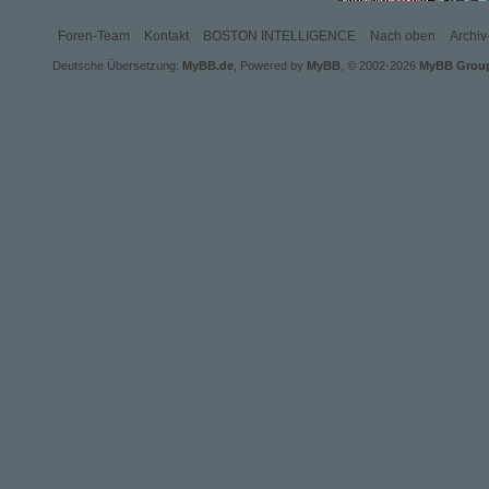
LEIDENSCHAFT GÄBE? SO REAL SICH DIE
VIRTUAL REALITY AUCH ANFÜHLEN SOLL,
KANN SIE DOCH NIE DEN WAHREN
Foren-Team
Kontakt
BOSTON INTELLIGENCE
Nach oben
Archi
KONTAKT ZWISCHEN MENSCHEN ERSETZEN.
SO DREHT SICH IN DIESEM RPG ALLES UM
Deutsche Übersetzung:
MyBB.de
, Powered by
MyBB
, © 2002-2026
MyBB Grou
DEN SPAGAT ZWISCHEN LEIDENSCHAFT
UND TECHNIK, LUST UND INNOVATION,
ARBEIT UND PRIVATLEBEN, BILDUNG UND
ABENTEUER. SEI AUCH DU TEIL DIESER
FANTASTISCHEN STADT. LASS DICH
MITREISSEN VON TECHNIK, DIE B
EGEISTERT, UND VON LEIDENSCHAFT, DIE D
ICH BIS INS MARK ERSCHÜTTERT.
SPIELBAR IST ALLES, WAS IN BOSTON ZU
FINDEN IST. STUDIERE AM MIT, LERNE AN
DER JDOB, ARBEITE BEI MERCURY – ODER
SEI DER POLIZIST, DER DIE DROGENDEALER
AUFSPÜRT. SEI DIE FEUERWEHRFRAU, DIE
BRÄNDE LÖSCHT. SEI DIE ÄRZTIN, DIE
LEBEN RETTET. KOMM NACH BOSTON!