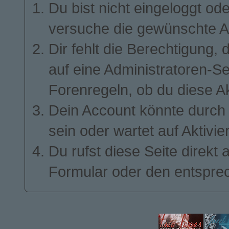
Du bist nicht eingeloggt ode
ALLES UM TECHNOLOGIE. DER RUF DER
FAKULTÄT IST NICHT GRUNDLOS SO GUT –
BERÜHMTE NOBELPREISTRÄGER WIE
GEORGE SMOOT, MARIO MOLINA ODER
versuche die gewünschte A
RICHARD FEYNMAN PROMOVIERTEN HIER.
AUF DER ANDEREN SEITE DES RIVERS,
Dir fehlt die Berechtigung, 
QUASI MIT BLICKKONTAKT ZUM MIT, LIEGT
DIE JOHN D. O’BRYANT SCHOOL OF
MATHEMATICS AND SCIENCE – FÜR VIELE
auf eine Administratoren-S
JUNGE GENIES EIN VORLÄUFER ZUM MIT.
DIE BEIDEN BILDUNGSEINRICHTUNGEN
GEHEN TRADITIONELL HAND IN HAND.
ABSOLVENTEN DER „JDOB“ WERDEN VOM
Forenregeln, ob du diese Ak
MIT BEVORZUGT ANGENOMMEN.
ETWAS WEITER SÜDLICH IN BOSTON LIEGT
Dein Account könnte durch 
DER DRITTE HAUPTSPIELORT – MERCURY
TECH. EIN GIGANTISCHES TECHNOLOGIE-
UNTERNEHMEN, DAS SICH AUF DIVERSE
sein oder wartet auf Aktivie
SOFTWARE-LÖSUNGEN SPEZIALISIERT HAT.
IM VORDERGRUND STEHT DAS PROJEKT
„VENUS“, EINE KÜNSTLICHE INTELLIGENZ,
DIE DEN ÜBLICHEN HAUSHALTSHILFEN WIE
Du rufst diese Seite direkt
ALEXA, SIRI UND CO NICHT NUR
KONKURRENZ MACHEN, SONDERN
GÄNZLICH DEN RANG ABLAUFEN SOLL.
Formular oder den entspre
MERCURY HAT ABER NOCH MEHR ZU
BIETEN: MIT PROJEKT „JUPITER“ STEHT DIE
ENTWICKLUNG HOCHMODERNER VR-
VIDEOSPIELE IN DEN STARTLÖCHERN,
WÄHREND PROJEKT „SATURN“ MODERNE
SOFTWARE-LÖSUNGEN ENTWICKELT, DIE
DIE WELT VEREINFACHEN SOLLEN.
DOCH DAS WÄRE ALL DIESE WISSENSCHAFT
UND TECHNOLOGIE, WENN ES KEINE