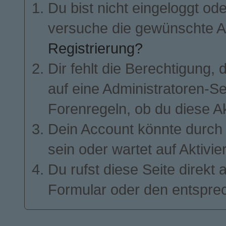
Du bist nicht eingeloggt ode
ALLES UM TECHNOLOGIE. DER RUF DER
FAKULTÄT IST NICHT GRUNDLOS SO GUT –
BERÜHMTE NOBELPREISTRÄGER WIE
GEORGE SMOOT, MARIO MOLINA ODER
versuche die gewünschte A
RICHARD FEYNMAN PROMOVIERTEN HIER.
AUF DER ANDEREN SEITE DES RIVERS,
Registrierung?
QUASI MIT BLICKKONTAKT ZUM MIT, LIEGT
DIE JOHN D. O’BRYANT SCHOOL OF
MATHEMATICS AND SCIENCE – FÜR VIELE
Dir fehlt die Berechtigung, 
JUNGE GENIES EIN VORLÄUFER ZUM MIT.
DIE BEIDEN BILDUNGSEINRICHTUNGEN
GEHEN TRADITIONELL HAND IN HAND.
ABSOLVENTEN DER „JDOB“ WERDEN VOM
auf eine Administratoren-S
MIT BEVORZUGT ANGENOMMEN.
ETWAS WEITER SÜDLICH IN BOSTON LIEGT
Forenregeln, ob du diese Ak
DER DRITTE HAUPTSPIELORT – MERCURY
TECH. EIN GIGANTISCHES TECHNOLOGIE-
UNTERNEHMEN, DAS SICH AUF DIVERSE
Dein Account könnte durch 
SOFTWARE-LÖSUNGEN SPEZIALISIERT HAT.
IM VORDERGRUND STEHT DAS PROJEKT
„VENUS“, EINE KÜNSTLICHE INTELLIGENZ,
DIE DEN ÜBLICHEN HAUSHALTSHILFEN WIE
sein oder wartet auf Aktivie
ALEXA, SIRI UND CO NICHT NUR
KONKURRENZ MACHEN, SONDERN
GÄNZLICH DEN RANG ABLAUFEN SOLL.
Du rufst diese Seite direkt
MERCURY HAT ABER NOCH MEHR ZU
BIETEN: MIT PROJEKT „JUPITER“ STEHT DIE
ENTWICKLUNG HOCHMODERNER VR-
Formular oder den entspre
VIDEOSPIELE IN DEN STARTLÖCHERN,
WÄHREND PROJEKT „SATURN“ MODERNE
SOFTWARE-LÖSUNGEN ENTWICKELT, DIE
DIE WELT VEREINFACHEN SOLLEN.
DOCH DAS WÄRE ALL DIESE WISSENSCHAFT
UND TECHNOLOGIE, WENN ES KEINE