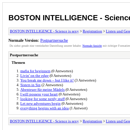
BOSTON INTELLIGENCE - Science
BOSTON INTELLIGENCE - Science is sexy
>
Registration
>
Listen und Ge
Normale Version:
Postpartnersuche
Du siehst gerade eine vereinfachte Darstellung unserer Inhalte.
Normale Ansicht
mit richtiger Formatier
Postpartnersuche
Themen
mafia for beginners
(0 Antworten)
Livin' on the edge
(0 Antworten)
You break me down – but I like it!
(3 Antworten)
Sisters in Sin
(2 Antworten)
Abenteuer für meine Mädels
(0 Antworten)
I will possess your heart
(0 Antworten)
looking for some nerdy stuff
(0 Antworten)
Let new adventures begin
(0 Antworten)
everything begins with an idea
(1 Antwort)
BOSTON INTELLIGENCE - Science is sexy
>
Registration
>
Listen und Ge