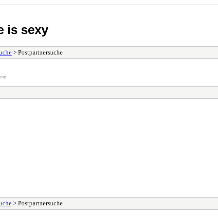
 is sexy
suche
> Postpartnersuche
ung.
suche
> Postpartnersuche