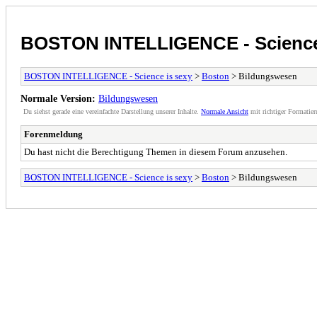
BOSTON INTELLIGENCE - Science
BOSTON INTELLIGENCE - Science is sexy
>
Boston
> Bildungswesen
Normale Version:
Bildungswesen
Du siehst gerade eine vereinfachte Darstellung unserer Inhalte.
Normale Ansicht
mit richtiger Formatier
Forenmeldung
Du hast nicht die Berechtigung Themen in diesem Forum anzusehen.
BOSTON INTELLIGENCE - Science is sexy
>
Boston
> Bildungswesen